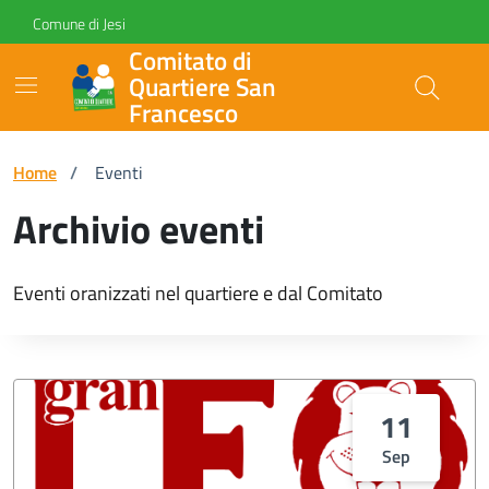
Vai ai contenuti
Vai al footer
Skip to Main Content
Comune di Jesi
Comitato di
Quartiere San
Francesco
Home
/
Eventi
Archivio eventi
Eventi oranizzati nel quartiere e dal Comitato
11
Sep