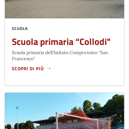
SCUOLA
Scuola primaria “Collodi"
Scuola primaria dell'Istituto Comprensivo "San
Francesco"
SCOPRI DI PIÙ
SCUOLA PRIMARIA “COLLODI"