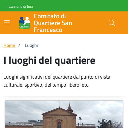
Vai ai contenuti
Vai al footer
Skip to Main Content
Comune di Jesi
Comitato di
Quartiere San
Francesco
Home
/
Luoghi
I luoghi del quartiere
Luoghi significativi del quartiere dal punto di vista
culturale, sportivo, del tempo libero, etc.