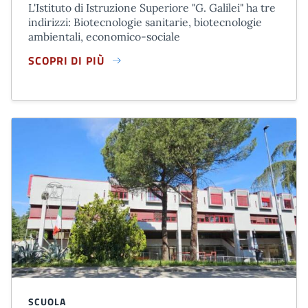
L'Istituto di Istruzione Superiore "G. Galilei" ha tre
indirizzi: Biotecnologie sanitarie, biotecnologie
ambientali, economico-sociale
SCOPRI DI PIÙ
ISTITUTO DI ISTRUZIONE SUPERIORE "G. GALILEI"
SCUOLA