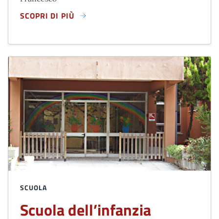
SCOPRI DI PIÙ
SCUOLA DELL’INFANZIA “I. SBRISCIA FIORETTI"
SCUOLA
Scuola dell’infanzia