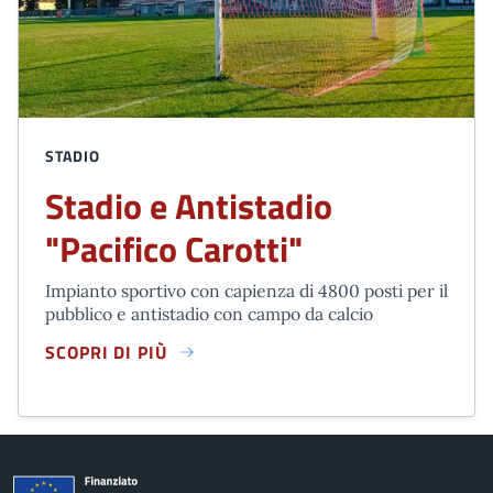
STADIO
Stadio e Antistadio
"Pacifico Carotti"
Impianto sportivo con capienza di 4800 posti per il
pubblico e antistadio con campo da calcio
SCOPRI DI PIÙ
STADIO E ANTISTADIO "PACIFICO CAROTTI"