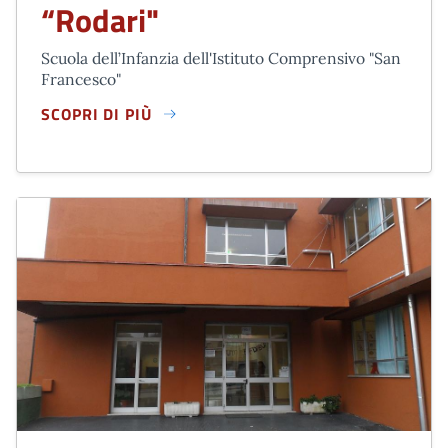
“Rodari"
Scuola dell’Infanzia dell'Istituto Comprensivo "San
Francesco"
SCOPRI DI PIÙ
SCUOLA DELL’INFANZIA “RODARI"